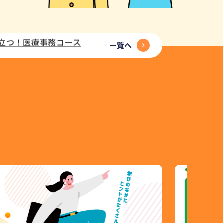
役立つ！医療事務コース
が回る！時短家事のアイデ
一覧へ
ライン就活講座配信中！