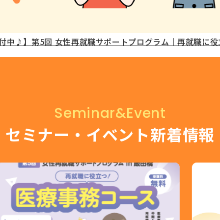
付中♪】女性応援ジョブフェア in 池袋
付中♪】第5回 女性再就職サポートプログラム｜再就職に
付中♪】第3回 オンラインセミナー『働きはじめても家事
仕組みづくり』
付中♪】8月開催 はなさきカフェ
付中♪】レディGO！ワクワク塾 in 新宿
付中♪】キャリアステップ・プロジェクト 第2期 渋谷会場
Seminar&Event
案内】女性しごと応援テラス専用 わたしらしく働く！オン
セミナー・イベント新着情報
案内】ライフ・キャリアに関するシミュレーションツール