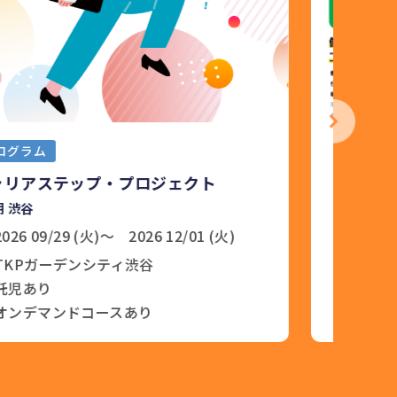
セミナー
第3回 時短家事のアイデアと仕組みづく
レ
り
2026 09/04(金)
オンライン